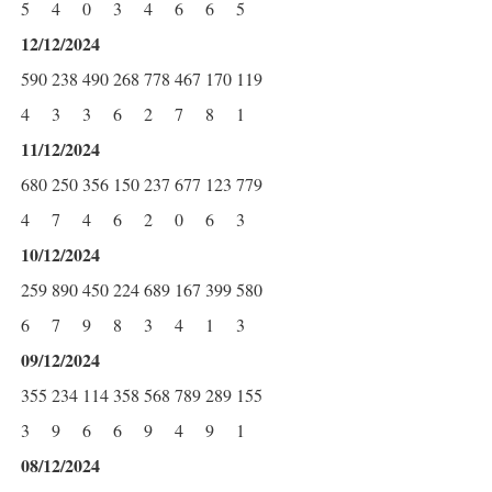
5
4
0
3
4
6
6
5
12/12/2024
590
238
490
268
778
467
170
119
4
3
3
6
2
7
8
1
11/12/2024
680
250
356
150
237
677
123
779
4
7
4
6
2
0
6
3
10/12/2024
259
890
450
224
689
167
399
580
6
7
9
8
3
4
1
3
09/12/2024
355
234
114
358
568
789
289
155
3
9
6
6
9
4
9
1
08/12/2024