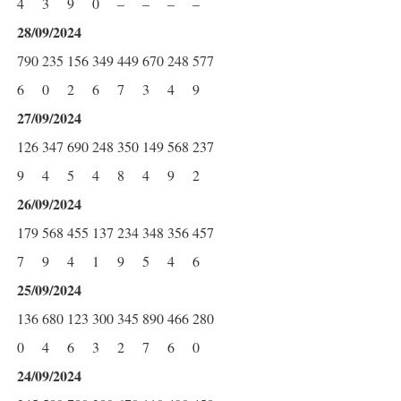
4
3
9
0
–
–
–
–
28/09/2024
790
235
156
349
449
670
248
577
6
0
2
6
7
3
4
9
27/09/2024
126
347
690
248
350
149
568
237
9
4
5
4
8
4
9
2
26/09/2024
179
568
455
137
234
348
356
457
7
9
4
1
9
5
4
6
25/09/2024
136
680
123
300
345
890
466
280
0
4
6
3
2
7
6
0
24/09/2024