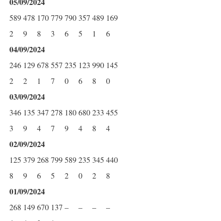
05/09/2024
589
478
170
779
790
357
489
169
2
9
8
3
6
5
1
6
04/09/2024
246
129
678
557
235
123
990
145
2
2
1
7
0
6
8
0
03/09/2024
346
135
347
278
180
680
233
455
3
9
4
7
9
4
8
4
02/09/2024
125
379
268
799
589
235
345
440
8
9
6
5
2
0
2
8
01/09/2024
268
149
670
137
–
–
–
–