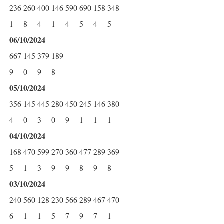
236
260
400
146
590
690
158
348
1
8
4
1
4
5
4
5
06/10/2024
667
145
379
189
–
–
–
–
9
0
9
8
–
–
–
–
05/10/2024
356
145
445
280
450
245
146
380
4
0
3
0
9
1
1
1
04/10/2024
168
470
599
270
360
477
289
369
5
1
3
9
9
8
9
8
03/10/2024
240
560
128
230
566
289
467
470
6
1
1
5
7
9
7
1