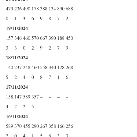
479
236
490
178
388
134
890
688
0
1
3
6
9
8
7
2
19/11/2024
157
346
460
570
667
390
188
450
3
3
0
2
9
2
7
9
18/11/2024
140
237
248
460
558
340
128
268
5
2
4
0
8
7
1
6
17/11/2024
158
147
589
357
–
–
–
–
4
2
2
5
–
–
–
–
16/11/2024
589
370
455
290
267
358
166
256
2
0
4
1
5
6
3
3