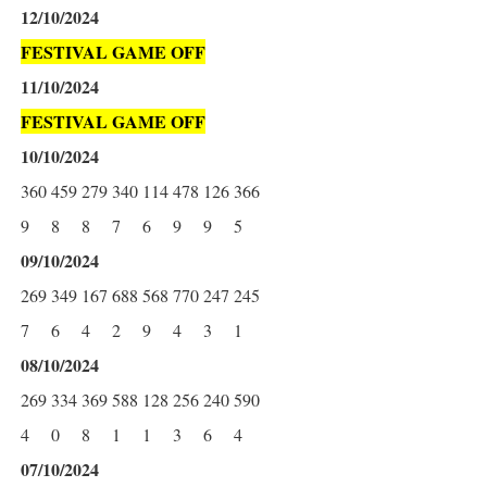
12/10/2024
FESTIVAL GAME OFF
11/10/2024
FESTIVAL GAME OFF
10/10/2024
360
459
279
340
114
478
126
366
9
8
8
7
6
9
9
5
09/10/2024
269
349
167
688
568
770
247
245
7
6
4
2
9
4
3
1
08/10/2024
269
334
369
588
128
256
240
590
4
0
8
1
1
3
6
4
07/10/2024