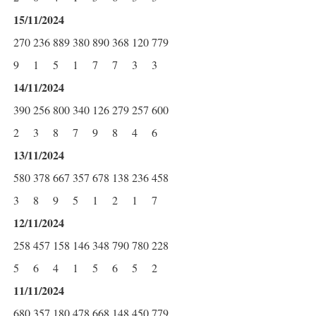
15/11/2024
270
236
889
380
890
368
120
779
9
1
5
1
7
7
3
3
14/11/2024
390
256
800
340
126
279
257
600
2
3
8
7
9
8
4
6
13/11/2024
580
378
667
357
678
138
236
458
3
8
9
5
1
2
1
7
12/11/2024
258
457
158
146
348
790
780
228
5
6
4
1
5
6
5
2
11/11/2024
680
357
180
478
668
148
450
779