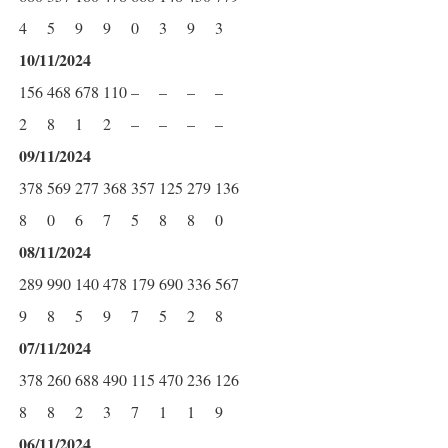
4
5
9
9
0
3
9
3
10/11/2024
156
468
678
110
–
–
–
–
2
8
1
2
–
–
–
–
09/11/2024
378
569
277
368
357
125
279
136
8
0
6
7
5
8
8
0
08/11/2024
289
990
140
478
179
690
336
567
9
8
5
9
7
5
2
8
07/11/2024
378
260
688
490
115
470
236
126
8
8
2
3
7
1
1
9
06/11/2024