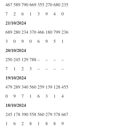
467
589
790
669
355
270
680
235
7
2
6
1
3
9
4
0
21/10/2024
689
280
234
370
466
180
799
236
3
0
9
0
6
9
5
1
20/10/2024
250
245
129
788
–
–
–
–
7
1
2
3
–
–
–
–
19/10/2024
479
289
340
560
259
139
128
455
0
9
7
1
6
3
1
4
18/10/2024
245
178
390
558
560
279
378
667
1
6
2
8
1
8
8
9