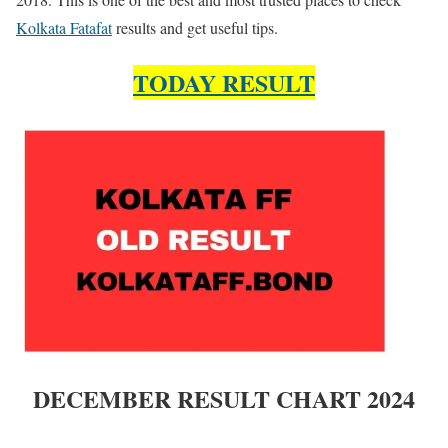
Kolkata Fatafat
results and get useful tips.
TODAY RESULT
DECEMBER RESULT CHART 2024