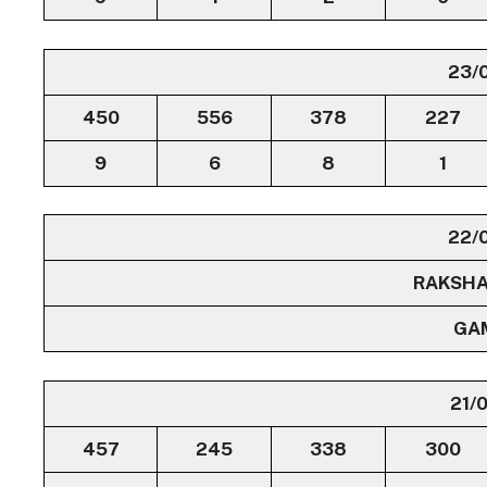
23/
450
556
378
227
9
6
8
1
22/
RAKSH
GA
21/
457
245
338
300