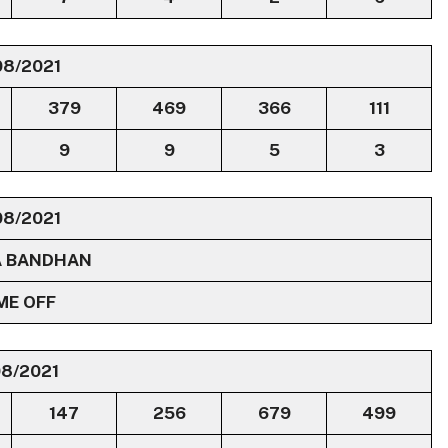
08/2021
379
469
366
111
9
9
5
3
08/2021
A BANDHAN
ME OFF
08/2021
147
256
679
499