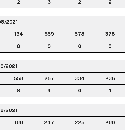
2
3
2
2
08/2021
134
559
578
378
8
9
0
8
08/2021
558
257
334
236
8
4
0
1
08/2021
166
247
225
260