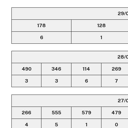
29/
178
128
6
1
28/
490
346
114
269
3
3
6
7
27/
266
555
579
479
4
5
1
0