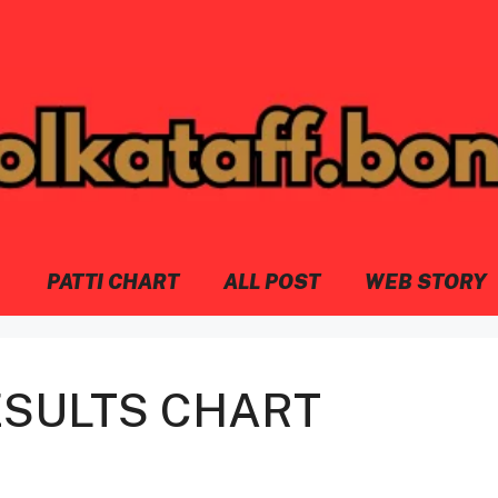
PATTI CHART
ALL POST
WEB STORY
ESULTS CHART